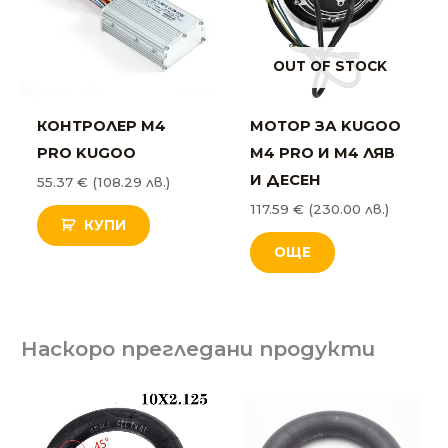
OUT OF STOCK
КОНТРОЛЕР М4
МОТОР ЗА KUGOO
PRO KUGOO
M4 PRO И М4 ЛЯВ
И ДЕСЕН
55.37
€
(108.29 лв.)
117.59
€
(230.00 лв.)
КУПИ
ОЩЕ
Наскоро прегледани продукти