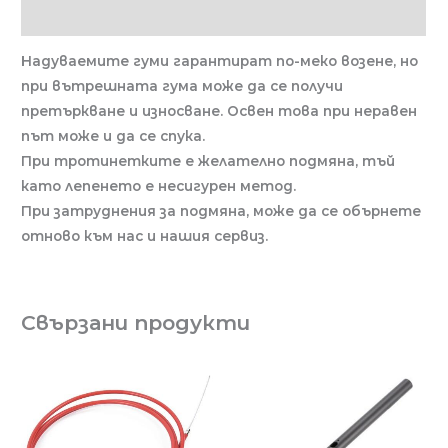
Отзиви (0)
Надуваемите гуми гарантират по-меко возене, но
при вътрешната гума може да се получи
претъркване и износване. Освен това при неравен
път може и да се спука.
При тротинетките е желателно подмяна, тъй
като лепенето е несигурен метод.
При затруднения за подмяна, може да се обърнете
отново към нас и нашия сервиз.
Свързани продукти