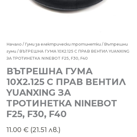
количество
Начало
/
Гуми за електрически тротинетки
/
Вътрешни
гуми
/ ВЪТРЕШНА ГУМА 10Х2.125 С ПРАВ ВЕНТИЛ YUANXING
за
ЗА ТРОТИНЕТКА NINEBOT F25, F30, F40
ВЪТРЕШНА
ГУМА
ВЪТРЕШНА ГУМА
10Х2.125
10Х2.125 С ПРАВ ВЕНТИЛ
С
YUANXING ЗА
ПРАВ
ВЕНТИЛ
ТРОТИНЕТКА NINEBOT
YUANXING
F25, F30, F40
ЗА
ТРОТИНЕТКА
NINEBOT
11.00
€
(21.51 лв.)
F25,