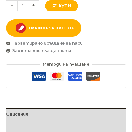
-
+
КУПИ
F30,
F40
ПЛАТИ НА ЧАСТИ С IUTE
Гарантирано връщане на пари
Защита при плащанията
Методи на плащане
Описание
Допълнителна информация