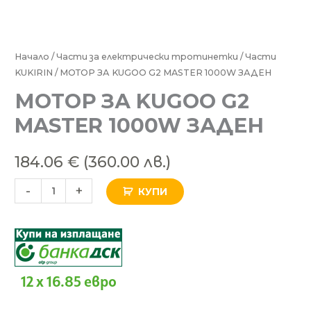
количество
Начало
/
Части за електрически тротинетки
/
Части
KUKIRIN
/ МОТОР ЗА KUGOO G2 MASTER 1000W ЗАДЕН
за
МОТОР
МОТОР ЗА KUGOO G2
ЗА
MASTER 1000W ЗАДЕН
KUGOO
G2
184.06
€
(360.00 лв.)
MASTER
1000W
-
+
КУПИ
ЗАДЕН
12 x 16.85 евро