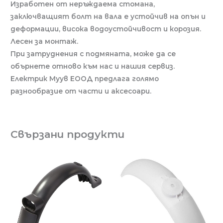
Изработен от неръждаема стомана,
заключващият болт на вала e устойчив на опън и
деформации, висока водоустойчивост и корозия.
Лесен за монтаж.
При затруднения с подмяната, може да се
обърнете отново към нас и нашия сервиз.
Електрик Муув ЕООД предлага голямо
разнообразие от части и аксесоари.
Свързани продукти