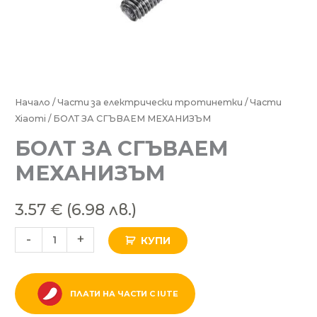
количество
Начало
/
Части за електрически тротинетки
/
Части
Xiaomi
/ БОЛТ ЗА СГЪВАЕМ МЕХАНИЗЪМ
за
БОЛТ
БОЛТ ЗА СГЪВАЕМ
ЗА
МЕХАНИЗЪМ
СГЪВАЕМ
МЕХАНИЗЪМ
3.57
€
(6.98 лв.)
-
+
КУПИ
ПЛАТИ НА ЧАСТИ С IUTE